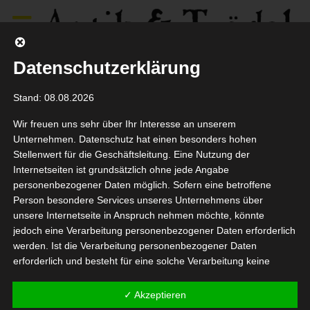
Datenschutzerklärung
Sorry, but there aren't
Stand: 08.08.2026
any posts matching your
Wir freuen uns sehr über Ihr Interesse an unserem
Unternehmen. Datenschutz hat einen besonders hohen
Stellenwert für die Geschäftsleitung. Eine Nutzung der
query.
Internetseiten ist grundsätzlich ohne jede Angabe
personenbezogener Daten möglich. Sofern eine betroffene
Person besondere Services unseres Unternehmens über
unsere Internetseite in Anspruch nehmen möchte, könnte
jedoch eine Verarbeitung personenbezogener Daten erforderlich
werden. Ist die Verarbeitung personenbezogener Daten
© Frank Janzen - Antik & Trödel 1981 - 2026
erforderlich und besteht für eine solche Verarbeitung keine
Entwickelt von Digitalbauhaus, basierend auf dem RocketTheme
gesetzliche Grundlage, holen wir generell eine Einwilligung der
framework Gantry 5.
betroffenen Person ein.
✓ Akzeptieren